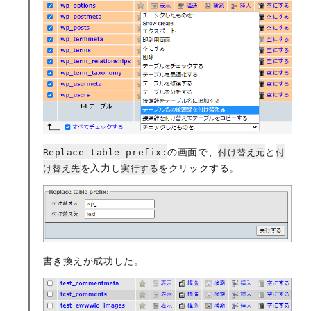
の画面で、
と
Replace table prefix:
付け替え元
付
を入力し
をクリックする。
け替え先
実行する
書き換えが成功した。