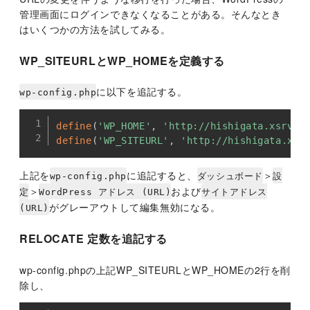
管理画面にログインできなくなることがある。そんなとき
はいくつかの方法を試してみる。
WP_SITEURLとWP_HOMEを定義する
に以下を追記する。
wp-config.php
Copy
define
(
'WP_HOME'
,
'http://hishigata.xsrv.j
define
(
'WP_SITEURL'
,
'http://hishigata.xsr
上記を
に追記すると、
＞
wp-config.php
ダッシュボード
設
＞
および
定
WordPress アドレス (URL)
サイトアドレス
がグレーアウトして編集無効になる。
(URL)
RELOCATE 定数を追記する
wp-config.phpの上記WP_SITEURLとWP_HOMEの2行を削
除し、