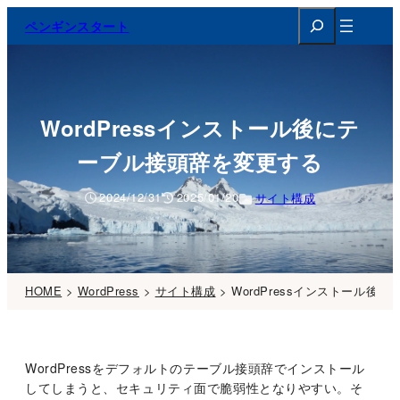
検
ペンギンスタート
索
WordPressインストール後にテ
ーブル接頭辞を変更する
2024/12/31
2025/01/20
サイト構成
HOME
>
WordPress
>
サイト構成
>
WordPressインストール後
WordPressをデフォルトのテーブル接頭辞でインストール
してしまうと、セキュリティ面で脆弱性となりやすい。そ