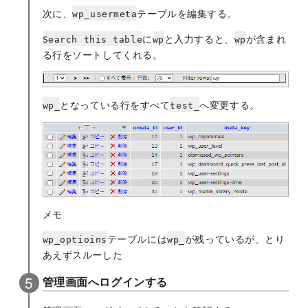
次に、
テーブルを編集する。
wp_usermeta
に
と入力すると、
が含まれ
Search this table
wp
wp
る行をソートしてくれる。
となっている行をすべて
へ変更する。
wp_
test_
メモ
テーブルには
が残っているが、とり
wp_optioins
wp_
あえずスルーした
管理画面へログインする