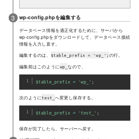
wp-config.phpを編集する
データベース情報を適正化するために、サーバから
wp-config.phpをダウンロードして、データベース接続
情報を入力し直す。
編集するのは、
の行。
$table_prefix = 'wp_';
編集前はこのように
なので、
wp_
Copy
$table_prefix
=
'wp_'
;
次のように
へ変更し保存する。
test_
Copy
$table_prefix
=
'test_'
;
保存が完了したら、サーバーへ戻す。