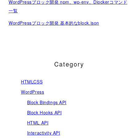
WordPressブロック開発 npm、wp-env、Diockerコマンド
一覧
WordPressブロック開発 基本的なblock.json
Category
HTMLCSS
WordPress
Block Bindings API
Block Hooks API
HTML API
Interactivity API